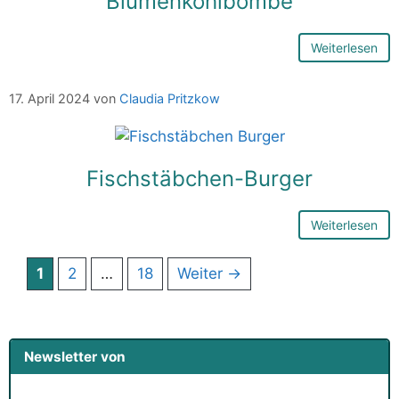
Blumenkohlbombe
Weiterlesen
17. April 2024
von
Claudia Pritzkow
Fischstäbchen-Burger
Weiterlesen
Seite
Seite
Seite
1
2
…
18
Weiter
→
Newsletter von