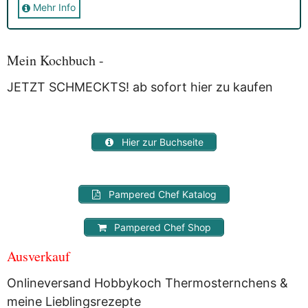
Mehr Info
Sie erhalten nach der Anmeldung eine E-Mail, in der Sie um
die Bestätigung gebeten werden.
Mit der Nutzung dieses Dienstes erklärst Du Dich mit der
Speicherung und Verarbeitung Deiner Daten durch
Mein Kochbuch -
Myfoodstory einverstanden. Deine Daten werden
NICHT
an
Dritte weitergegeben und dienen nur für diesen Service!
JETZT SCHMECKTS! ab sofort hier zu kaufen
Hier zur Buchseite
Pampered Chef Katalog
Pampered Chef Shop
Ausverkauf
Onlineversand Hobbykoch Thermosternchens &
meine Lieblingsrezepte