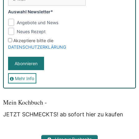
Auswahl Newsletter*
Angebote und News
Neues Rezept
Akzeptiere bitte die
DATENSCHUTZERKLÄRUNG
Mehr Info
Sie erhalten nach der Anmeldung eine E-Mail, in der Sie um
die Bestätigung gebeten werden.
Mit der Nutzung dieses Dienstes erklärst Du Dich mit der
Speicherung und Verarbeitung Deiner Daten durch
Mein Kochbuch -
Myfoodstory einverstanden. Deine Daten werden
NICHT
an
Dritte weitergegeben und dienen nur für diesen Service!
JETZT SCHMECKTS! ab sofort hier zu kaufen