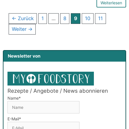
Weiterlesen
Seite
Seite
Seite
Seite
Seite
←
Zurück
1
…
8
9
10
11
Weiter
→
Newsletter von
Rezepte / Angebote / News abonnieren
Name*
E-Mail*