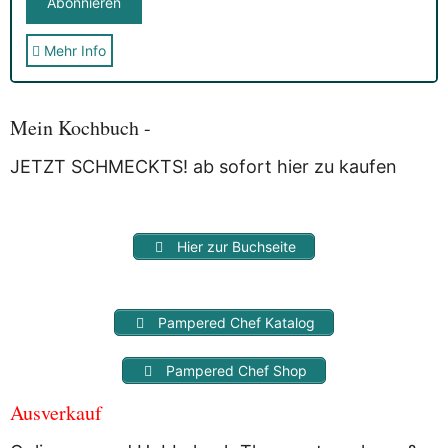
Mehr Info
Sie erhalten nach der Anmeldung eine E-Mail, in der Sie um
die Bestätigung gebeten werden.
Mit der Nutzung dieses Dienstes erklärst Du Dich mit der
Speicherung und Verarbeitung Deiner Daten durch
Mein Kochbuch -
Myfoodstory einverstanden. Deine Daten werden
NICHT
an
Dritte weitergegeben und dienen nur für diesen Service!
JETZT SCHMECKTS! ab sofort hier zu kaufen
Hier zur Buchseite
Pampered Chef Katalog
Pampered Chef Shop
Ausverkauf