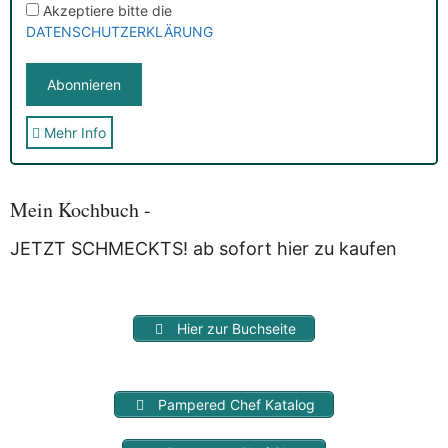
Akzeptiere bitte die
DATENSCHUTZERKLÄRUNG
Mehr Info
Sie erhalten nach der Anmeldung eine E-Mail, in der Sie um
die Bestätigung gebeten werden.
Mit der Nutzung dieses Dienstes erklärst Du Dich mit der
Speicherung und Verarbeitung Deiner Daten durch
Mein Kochbuch -
Myfoodstory einverstanden. Deine Daten werden
NICHT
an
Dritte weitergegeben und dienen nur für diesen Service!
JETZT SCHMECKTS! ab sofort hier zu kaufen
Hier zur Buchseite
Pampered Chef Katalog