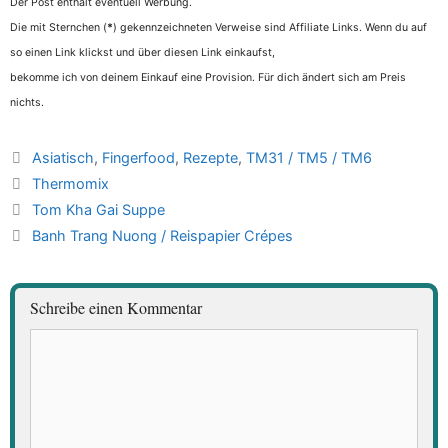
Der Post enthält eventuell Werbung.
Die mit Sternchen (
*
) gekennzeichneten Verweise sind Affiliate Links. Wenn du auf
so einen Link klickst und über diesen Link einkaufst,
bekomme ich von deinem Einkauf eine Provision. Für dich ändert sich am Preis
nichts.
Kategorien
Asiatisch
,
Fingerfood
,
Rezepte
,
TM31 / TM5 / TM6
Schlagwörter
Thermomix
Tom Kha Gai Suppe
Banh Trang Nuong / Reispapier Crépes
Schreibe einen Kommentar
Kommentar