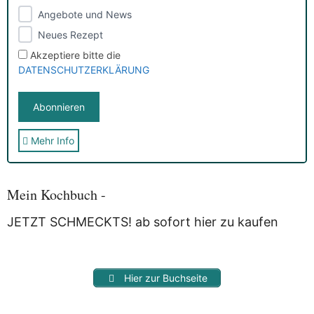
Angebote und News
Neues Rezept
Akzeptiere bitte die
DATENSCHUTZERKLÄRUNG
Mehr Info
Sie erhalten nach der Anmeldung eine E-Mail, in der Sie um
die Bestätigung gebeten werden.
Mit der Nutzung dieses Dienstes erklärst Du Dich mit der
Speicherung und Verarbeitung Deiner Daten durch
Mein Kochbuch -
Myfoodstory einverstanden. Deine Daten werden
NICHT
an
Dritte weitergegeben und dienen nur für diesen Service!
JETZT SCHMECKTS! ab sofort hier zu kaufen
Hier zur Buchseite