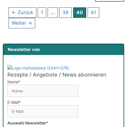
Seite
Seite
Seite
Seite
←
Zurück
1
…
39
40
41
Weiter
→
Newsletter von
Rezepte / Angebote / News abonnieren
Name*
E-Mail*
Auswahl Newsletter*