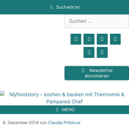
Zum
Suchwörter
Inhalt
springen
Suchen
nach:
Newsletter
abonnieren
MENÜ
8. Dezember 2014
von
Claudia Pritzkow