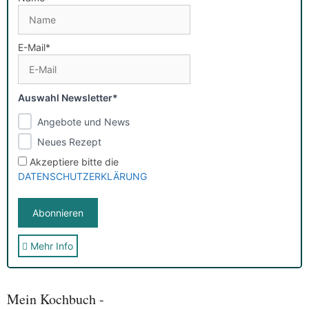
E-Mail*
Auswahl Newsletter*
Angebote und News
Neues Rezept
Akzeptiere bitte die
DATENSCHUTZERKLÄRUNG
Mehr Info
Sie erhalten nach der Anmeldung eine E-Mail, in der Sie um
die Bestätigung gebeten werden.
Mit der Nutzung dieses Dienstes erklärst Du Dich mit der
Speicherung und Verarbeitung Deiner Daten durch
Mein Kochbuch -
Myfoodstory einverstanden. Deine Daten werden
NICHT
an