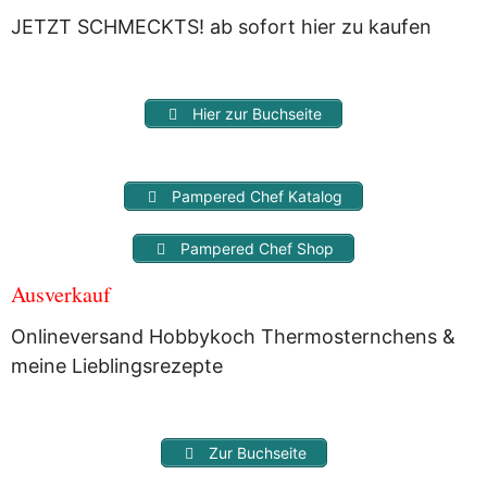
Dritte weitergegeben und dienen nur für diesen Service!
JETZT SCHMECKTS! ab sofort hier zu kaufen
Hier zur Buchseite
Pampered Chef Katalog
Pampered Chef Shop
Ausverkauf
Onlineversand Hobbykoch Thermosternchens &
meine Lieblingsrezepte
Zur Buchseite