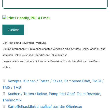
Der Post enthält eventuell Werbung.
Die mit Sternchen (
*
) gekennzeichneten Verweise sind Affiliate Links. Wenn du auf
so einen Link klickst und über diesen Link einkaufst,
bekomme ich von deinem Einkauf eine Provision. Für dich ändert sich am Preis
nichts.
Kategorien
Rezepte
,
Kuchen / Torten / Kekse
,
Pampered Chef
,
TM31 /
TM5 / TM6
Schlagwörter
Kuchen / Torten / Kekse
,
Pampered Chef
,
Team Rezepte
,
Thermomix
Kartoffelhackfleischauflauf aus der Ofenhexe