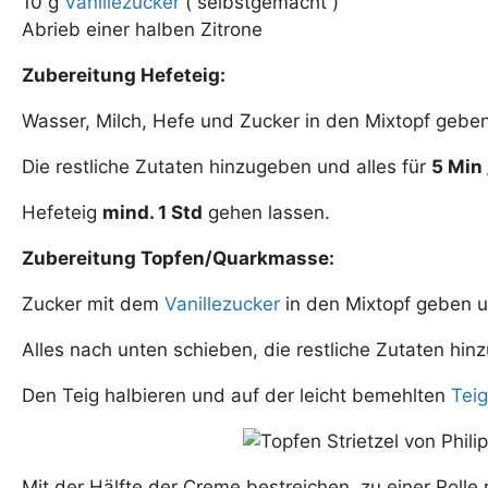
10 g
Vanillezucker
( selbstgemacht )
Abrieb einer halben Zitrone
Zubereitung Hefeteig:
Wasser, Milch, Hefe und Zucker in den Mixtopf geb
Die restliche Zutaten hinzugeben und alles für
5 Min 
Hefeteig
mind. 1 Std
gehen lassen.
Zubereitung Topfen/Quarkmasse:
Zucker mit dem
Vanillezucker
in den Mixtopf geben 
Alles nach unten schieben, die restliche Zutaten hi
Den Teig halbieren und auf der leicht bemehlten
Teig
Mit der Hälfte der Creme bestreichen, zu einer Rolle 