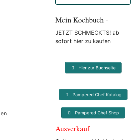
Anmeldung eine E-Mail, in der
Sie um die Bestätigung
gebeten werden.
Mein Kochbuch -
Mit der Nutzung dieses
Dienstes erklärst Du Dich mit
JETZT SCHMECKTS! ab
der Speicherung und
sofort hier zu kaufen
Verarbeitung Deiner Daten
durch Myfoodstory
einverstanden. Deine Daten
werden
NICHT
an Dritte
Hier zur Buchseite
weitergegeben und dienen nur
für diesen Service!
Pampered Chef Katalog
Pampered Chef Shop
len.
Ausverkauf