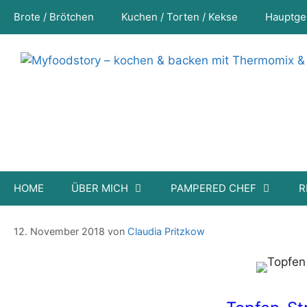
Zum
Brote / Brötchen
Kuchen / Torten / Kekse
Hauptge
Inhalt
springen
HOME
ÜBER MICH
PAMPERED CHEF
R
Topfen-Strietzel
12. November 2018
von
Claudia Pritzkow