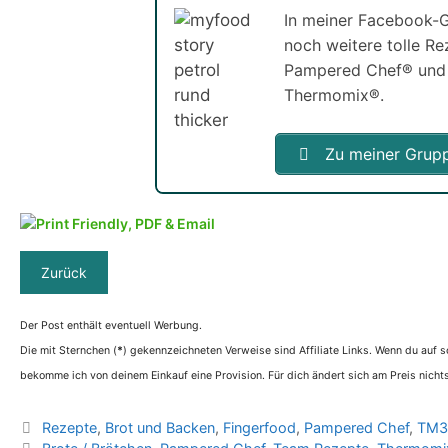
In meiner Facebook-G
noch weitere tolle R
Pampered Chef® und
Thermomix®.
Zu meiner Grup
Der Post enthält eventuell Werbung.
Die mit Sternchen (
*
) gekennzeichneten Verweise sind Affiliate Links. Wenn du auf so
bekomme ich von deinem Einkauf eine Provision. Für dich ändert sich am Preis nichts
Kategorien
Rezepte
,
Brot und Backen
,
Fingerfood
,
Pampered Chef
,
TM3
Schlagwörter