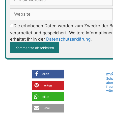
Mail-
Adresse
Website
Die erhobenen Daten werden zum Zwecke der Be
verarbeitet und gespeichert. Weitere Informatione
erhaltet Ihr in der
Datenschutzerklärung
.
myf
teilen
Scha
abon
merken
freu
wür
teilen
E-Mail