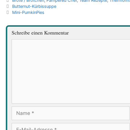
Brote / Brötchen
,
Pampered Chef
,
Team Rezepte
,
Thermomi
Butternut-Kürbissuppe
Mini-PumkinPies
Schreibe einen Kommentar
Kommentar
Name
E-