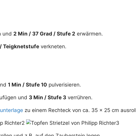
en und
2 Min / 37 Grad / Stufe 2
erwärmen.
/ Teigknetstufe
verkneten.
und
1 Min / Stufe 10
pulverisieren.
nzufügen und
3 Min / Stufe 3
verrühren.
unterlage
zu einem Rechteck von ca. 35 x 25 cm ausrol
rollen und z.B. auf den Zauberstein legen.