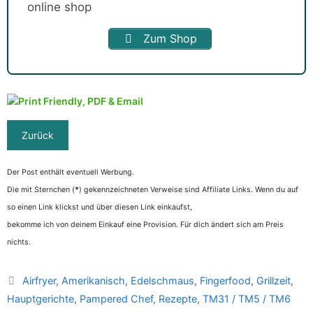
Zum Shop
Der Post enthält eventuell Werbung.
Die mit Sternchen (
*
) gekennzeichneten Verweise sind Affiliate Links. Wenn du auf
so einen Link klickst und über diesen Link einkaufst,
bekomme ich von deinem Einkauf eine Provision. Für dich ändert sich am Preis
nichts.
Kategorien
Airfryer
,
Amerikanisch
,
Edelschmaus
,
Fingerfood
,
Grillzeit
,
Hauptgerichte
,
Pampered Chef
,
Rezepte
,
TM31 / TM5 / TM6