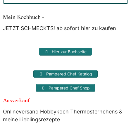
die Bestätigung gebeten werden.
Mit der Nutzung dieses Dienstes erklärst Du Dich mit der
Speicherung und Verarbeitung Deiner Daten durch
Mein Kochbuch -
Myfoodstory einverstanden. Deine Daten werden
NICHT
an
Dritte weitergegeben und dienen nur für diesen Service!
JETZT SCHMECKTS! ab sofort hier zu kaufen
Hier zur Buchseite
Pampered Chef Katalog
Pampered Chef Shop
Ausverkauf
Onlineversand Hobbykoch Thermosternchens &
meine Lieblingsrezepte