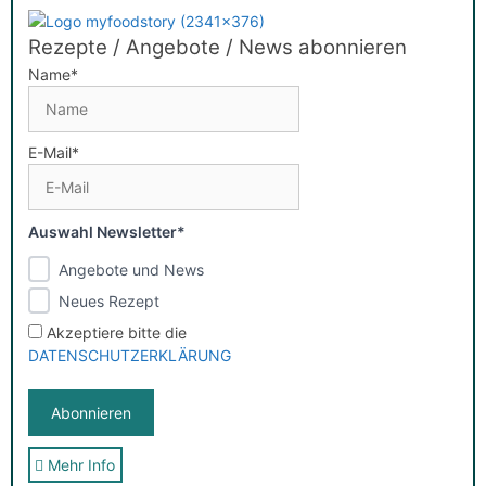
Rezepte / Angebote / News abonnieren
Name*
E-Mail*
Auswahl Newsletter*
Angebote und News
Neues Rezept
Akzeptiere bitte die
DATENSCHUTZERKLÄRUNG
Mehr Info
Sie erhalten nach der Anmeldung eine E-Mail, in der Sie um