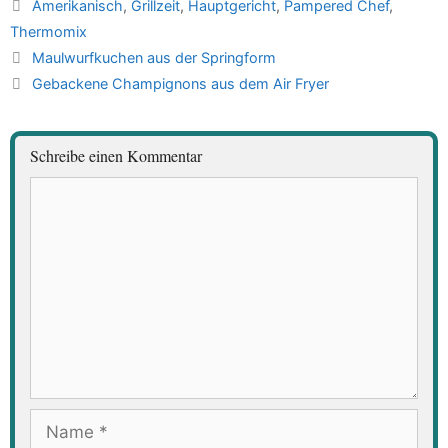
Schlagwörter
Amerikanisch
,
Grillzeit
,
Hauptgericht
,
Pampered Chef
,
Thermomix
Maulwurfkuchen aus der Springform
Gebackene Champignons aus dem Air Fryer
Schreibe einen Kommentar
Kommentar
Name