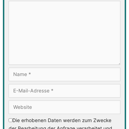
Kommentar
Name
E-
Mail-
Adresse
Website
Die erhobenen Daten werden zum Zwecke
der Bearbeitung der Anfrage verarbeitet und