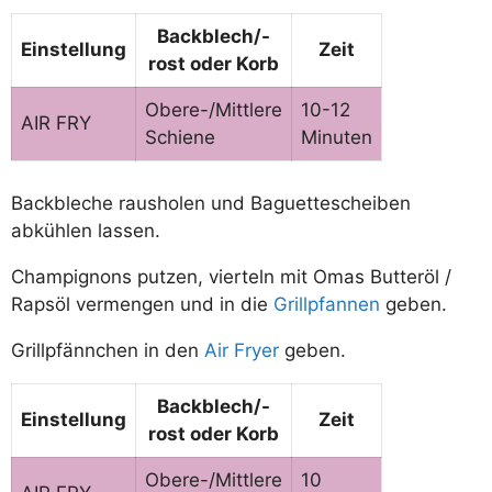
Backblech/-
Einstellung
Zeit
rost
oder Korb
Obere-/Mittlere
10-12
AIR FRY
Schiene
Minuten
Backbleche rausholen und Baguettescheiben
abkühlen lassen.
Champignons putzen, vierteln mit Omas Butteröl /
Rapsöl vermengen und in die
Grillpfannen
geben.
Grillpfännchen in den
Air Fryer
geben.
Backblech/-
Einstellung
Zeit
rost
oder Korb
Obere-/Mittlere
10