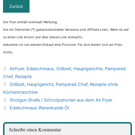
Der Post enthält eventuell Werbung.
Die mit Sternchen (
*
) gekennzeichneten Verweise sind Affiliate Links. Wenn du auf
so einen Link klickst und über diesen Link einkaufst,
bekomme ich von deinem Einkauf eine Provision. Für dich ändert sich am Preis
nichts.
Kategorien
Airfryer
,
Edelschmaus
,
Grillzeit
,
Hauptgerichte
,
Pampered
Chef
,
Rezepte
Schlagwörter
Grillzeit
,
Hauptgericht
,
Pampered Chef
,
Rezepte ohne
Küchenmaschine
Shotgun Shells / Schrotpatronen aus dem Air Fryer
Edelschmaus Warenkunde Öl
Schreibe einen Kommentar