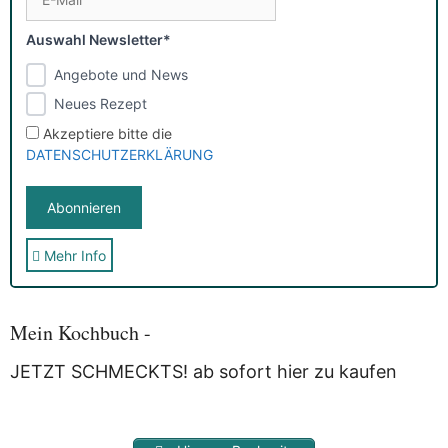
Auswahl Newsletter*
Angebote und News
Neues Rezept
Akzeptiere bitte die
DATENSCHUTZERKLÄRUNG
Mehr Info
Sie erhalten nach der Anmeldung eine E-Mail, in der Sie um
die Bestätigung gebeten werden.
Mit der Nutzung dieses Dienstes erklärst Du Dich mit der
Speicherung und Verarbeitung Deiner Daten durch
Mein Kochbuch -
Myfoodstory einverstanden. Deine Daten werden
NICHT
an
Dritte weitergegeben und dienen nur für diesen Service!
JETZT SCHMECKTS! ab sofort hier zu kaufen