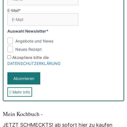
E-Mail*
Auswahl Newsletter*
Angebote und News
Neues Rezept
Akzeptiere bitte die
DATENSCHUTZERKLÄRUNG
Mehr Info
Sie erhalten nach der Anmeldung eine E-Mail, in der Sie um
die Bestätigung gebeten werden.
Mit der Nutzung dieses Dienstes erklärst Du Dich mit der
Speicherung und Verarbeitung Deiner Daten durch
Mein Kochbuch -
Myfoodstory einverstanden. Deine Daten werden
NICHT
an
Dritte weitergegeben und dienen nur für diesen Service!
JETZT SCHMECKTS! ab sofort hier zu kaufen