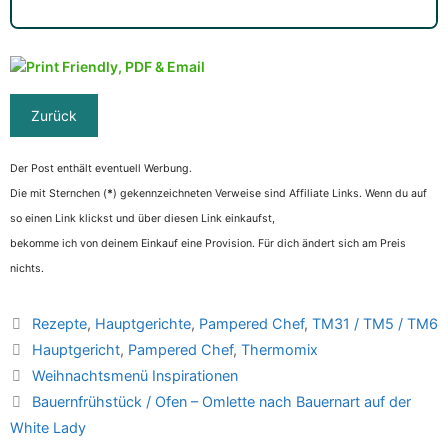
Der Post enthält eventuell Werbung.
Die mit Sternchen (
*
) gekennzeichneten Verweise sind Affiliate Links. Wenn du auf
so einen Link klickst und über diesen Link einkaufst,
bekomme ich von deinem Einkauf eine Provision. Für dich ändert sich am Preis
nichts.
Kategorien
Rezepte
,
Hauptgerichte
,
Pampered Chef
,
TM31 / TM5 / TM6
Schlagwörter
Hauptgericht
,
Pampered Chef
,
Thermomix
Weihnachtsmenü Inspirationen
Bauernfrühstück / Ofen – Omlette nach Bauernart auf der
White Lady