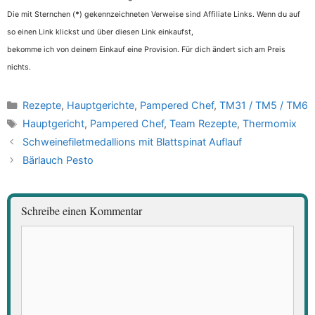
Die mit Sternchen (
*
) gekennzeichneten Verweise sind Affiliate Links. Wenn du auf
so einen Link klickst und über diesen Link einkaufst,
bekomme ich von deinem Einkauf eine Provision. Für dich ändert sich am Preis
nichts.
Kategorien
Rezepte
,
Hauptgerichte
,
Pampered Chef
,
TM31 / TM5 / TM6
Schlagwörter
Hauptgericht
,
Pampered Chef
,
Team Rezepte
,
Thermomix
Schweinefiletmedallions mit Blattspinat Auflauf
Bärlauch Pesto
Schreibe einen Kommentar
Kommentar