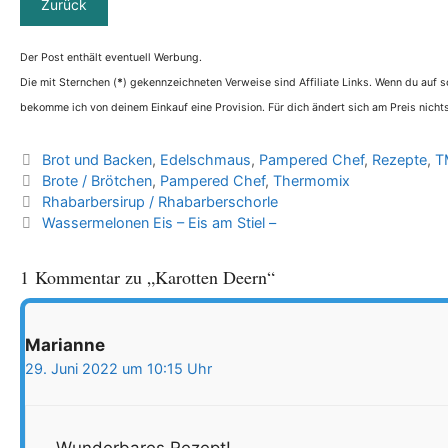
Der Post enthält eventuell Werbung.
Die mit Sternchen (
*
) gekennzeichneten Verweise sind Affiliate Links. Wenn du auf so
bekomme ich von deinem Einkauf eine Provision. Für dich ändert sich am Preis nichts
Kategorien
Brot und Backen
,
Edelschmaus
,
Pampered Chef
,
Rezepte
,
T
Schlagwörter
Brote / Brötchen
,
Pampered Chef
,
Thermomix
Rhabarbersirup / Rhabarberschorle
Wassermelonen Eis – Eis am Stiel –
1 Kommentar zu „Karotten Deern“
Marianne
29. Juni 2022 um 10:15 Uhr
Wunderbares Rezept!