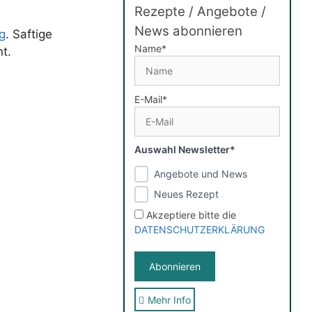
Rezepte / Angebote /
News abonnieren
g
. Saftige
Name*
t.
E-Mail*
Auswahl Newsletter*
Angebote und News
Neues Rezept
Akzeptiere bitte die
DATENSCHUTZERKLÄRUNG
Mehr Info
Sie erhalten nach der