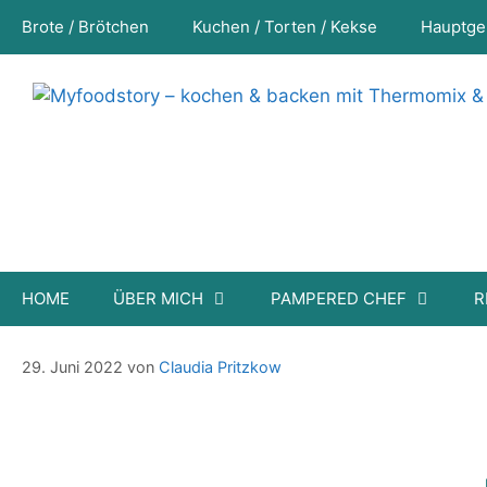
Zum
Brote / Brötchen
Kuchen / Torten / Kekse
Hauptge
Inhalt
springen
HOME
ÜBER MICH
PAMPERED CHEF
R
Karotten Deern
29. Juni 2022
von
Claudia Pritzkow