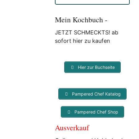
Anmeldung eine E-Mail, in der
Sie um die Bestätigung
gebeten werden.
Mein Kochbuch -
Mit der Nutzung dieses
Dienstes erklärst Du Dich mit
JETZT SCHMECKTS! ab
der Speicherung und
sofort hier zu kaufen
Verarbeitung Deiner Daten
durch Myfoodstory
einverstanden. Deine Daten
werden
NICHT
an Dritte
Hier zur Buchseite
weitergegeben und dienen nur
für diesen Service!
Pampered Chef Katalog
Pampered Chef Shop
Ausverkauf