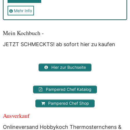
Mehr Info
Sie erhalten nach der Anmeldung eine E-Mail, in der Sie um
die Bestätigung gebeten werden.
Mit der Nutzung dieses Dienstes erklärst Du Dich mit der
Speicherung und Verarbeitung Deiner Daten durch
Mein Kochbuch -
Myfoodstory einverstanden. Deine Daten werden
NICHT
an
Dritte weitergegeben und dienen nur für diesen Service!
JETZT SCHMECKTS! ab sofort hier zu kaufen
Hier zur Buchseite
Pampered Chef Katalog
Pampered Chef Shop
Ausverkauf
Onlineversand Hobbykoch Thermosternchens &