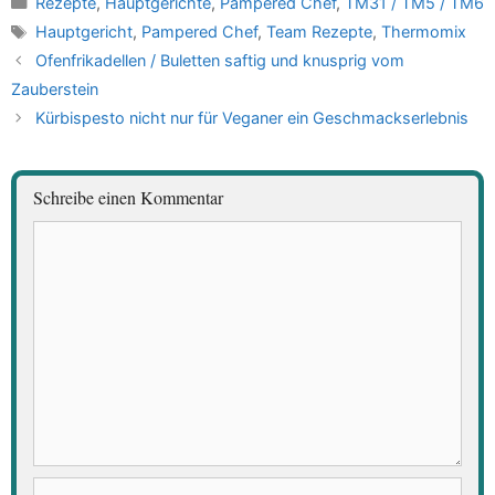
Rezepte
,
Hauptgerichte
,
Pampered Chef
,
TM31 / TM5 / TM6
Schlagwörter
Hauptgericht
,
Pampered Chef
,
Team Rezepte
,
Thermomix
Ofenfrikadellen / Buletten saftig und knusprig vom
Zauberstein
Kürbispesto nicht nur für Veganer ein Geschmackserlebnis
Schreibe einen Kommentar
Kommentar
Name