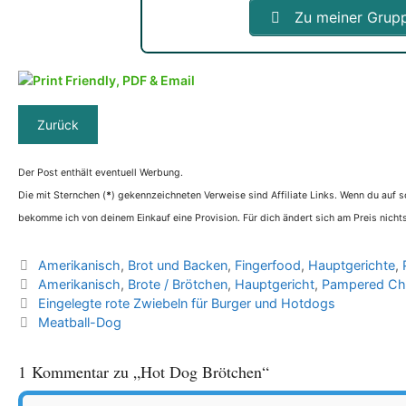
Zu meiner Grup
Der Post enthält eventuell Werbung.
Die mit Sternchen (
*
) gekennzeichneten Verweise sind Affiliate Links. Wenn du auf so
bekomme ich von deinem Einkauf eine Provision. Für dich ändert sich am Preis nichts
Kategorien
Amerikanisch
,
Brot und Backen
,
Fingerfood
,
Hauptgerichte
,
Schlagwörter
Amerikanisch
,
Brote / Brötchen
,
Hauptgericht
,
Pampered Ch
Eingelegte rote Zwiebeln für Burger und Hotdogs
Meatball-Dog
1 Kommentar zu „Hot Dog Brötchen“