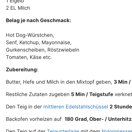
1 Eigelb
2 EL Milch
Belag je nach Geschmack:
Hot Dog-Würstchen,
Senf, Ketchup, Mayonnaise,
Gurkenscheiben, Röstzwiebeln
Tomaten, Käse etc.
Zubereitung:
Butter, Hefe und Milch in den Mixtopf geben,
3 Min /
Restliche Zutaten zugeben
5 Min / Teigstufe
verknet
Den Teig in der
mittleren Edelstahlschüssel
2 Stund
Backofen vorheizen auf
180 Grad, Ober- / Unterhitz
Den Teig auf der
Teigunterlage
mit dem
Nylonmesse