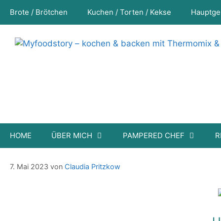
Zum
Brote / Brötchen
Kuchen / Torten / Kekse
Hauptge
Inhalt
springen
HOME
ÜBER MICH
PAMPERED CHEF
R
Hot Dog Brötchen
7. Mai 2023
von
Claudia Pritzkow