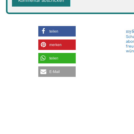
myf
teilen
Scha
abon
merken
freu
wür
teilen
E-Mail