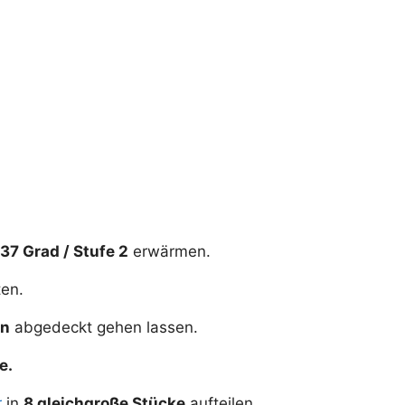
 37 Grad / Stufe 2
erwärmen.
en.
en
abgedeckt gehen lassen.
e.
r
in
8 gleichgroße Stücke
aufteilen.