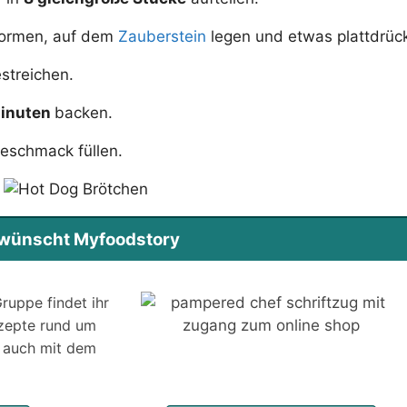
/formen, auf dem
Zauberstein
legen und etwas plattdrüc
estreichen.
Minuten
backen.
Geschmack füllen.
s wünscht Myfoodstory
ruppe findet ihr
ezepte rund um
 auch mit dem