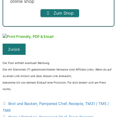
Zum Shop
Der Post enthält eventuell Werbung.
Die mit Sternchen (
*
) gekennzeichneten Verweise sind Affiliate Links. Wenn du auf
so einen Link klickst und über diesen Link einkaufst,
bekomme ich von deinem Einkauf eine Provision. Für dich ändert sich am Preis
nichts.
Kategorien
Brot und Backen
,
Pampered Chef
,
Rezepte
,
TM31 / TM5 /
TM6
Schlagwörter