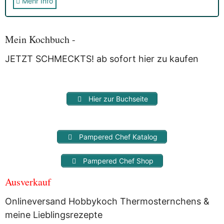
Mehr Info
Sie erhalten nach der Anmeldung eine E-Mail, in der Sie um
die Bestätigung gebeten werden.
Mit der Nutzung dieses Dienstes erklärst Du Dich mit der
Speicherung und Verarbeitung Deiner Daten durch
Mein Kochbuch -
Myfoodstory einverstanden. Deine Daten werden
NICHT
an
Dritte weitergegeben und dienen nur für diesen Service!
JETZT SCHMECKTS! ab sofort hier zu kaufen
Hier zur Buchseite
Pampered Chef Katalog
Pampered Chef Shop
Ausverkauf
Onlineversand Hobbykoch Thermosternchens &
meine Lieblingsrezepte