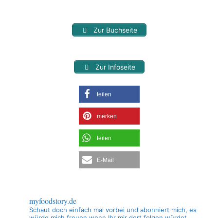
Zur Buchseite
Zur Infoseite
teilen
merken
teilen
E-Mail
myfoodstory.de
Schaut doch einfach mal vorbei und abonniert mich, es
würde mich freuen wenn Ihr mir dort folgen würdet.