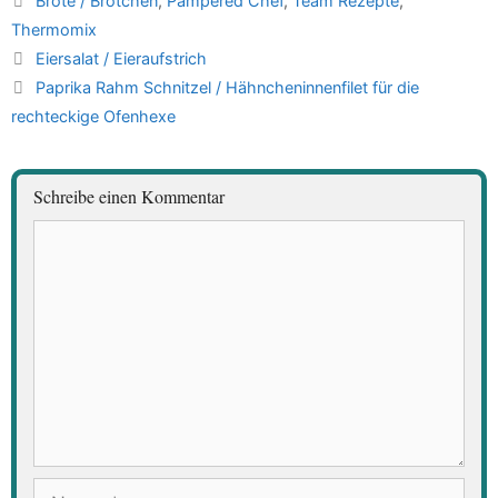
Brote / Brötchen
,
Pampered Chef
,
Team Rezepte
,
Thermomix
Eiersalat / Eieraufstrich
Paprika Rahm Schnitzel / Hähncheninnenfilet für die
rechteckige Ofenhexe
Schreibe einen Kommentar
Kommentar
Name