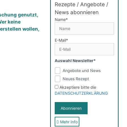
Rezepte / Angebote /
News abonnieren
ischung genutzt,
Name*
Wer keine
rstellen wollen,
E-Mail*
Auswahl Newsletter*
Angebote und News
Neues Rezept
Akzeptiere bitte die
DATENSCHUTZERKLÄRUNG
Mehr Info
Sie erhalten nach der