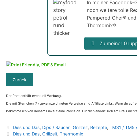
In meiner Facebook-G
noch weitere tolle R
Pampered Chef® und
Thermomix®.
Zu meiner Grup
Der Post enthält eventuell Werbung.
Die mit Sternchen (
*
) gekennzeichneten Verweise sind Affiliate Links. Wenn du auf so
bekomme ich von deinem Einkauf eine Provision. Für dich ändert sich am Preis nichts
Kategorien
Dies und Das
,
Dips / Saucen
,
Grillzeit
,
Rezepte
,
TM31 / TM5 
Schlagwörter
Dies und Das
,
Grillzeit
,
Thermomix