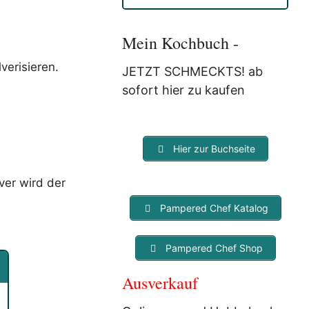
Anmeldung eine E-Mail, in der
Sie um die Bestätigung
gebeten werden.
Mein Kochbuch -
Mit der Nutzung dieses
Dienstes erklärst Du Dich mit
verisieren.
JETZT SCHMECKTS! ab
der Speicherung und
sofort hier zu kaufen
Verarbeitung Deiner Daten
durch Myfoodstory
einverstanden. Deine Daten
werden
NICHT
an Dritte
Hier zur Buchseite
weitergegeben und dienen nur
für diesen Service!
ver wird der
Pampered Chef Katalog
Pampered Chef Shop
Ausverkauf