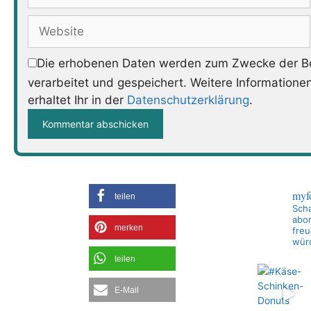
Mail-
Adresse
Website
Die erhobenen Daten werden zum Zwecke der Be
verarbeitet und gespeichert. Weitere Informatione
erhaltet Ihr in der
Datenschutzerklärung
.
myf
teilen
Scha
abon
merken
freu
wür
teilen
E-Mail