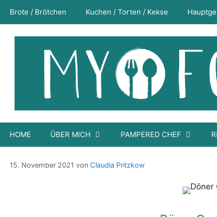
Zum
Brote / Brötchen
Kuchen / Torten / Kekse
Hauptge
Inhalt
springen
HOME
ÜBER MICH
PAMPERED CHEF
R
Döner Gewürzmischung / Marinade
15. November 2021
von
Claudia Pritzkow