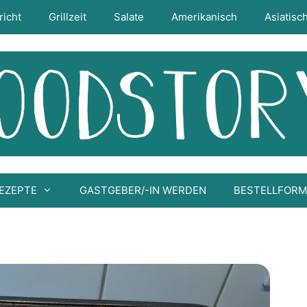
richt
Grillzeit
Salate
Amerikanisch
Asiatisc
EZEPTE
GASTGEBER/-IN WERDEN
BESTELLFOR
r Browienieform Deluxe von Pampered C