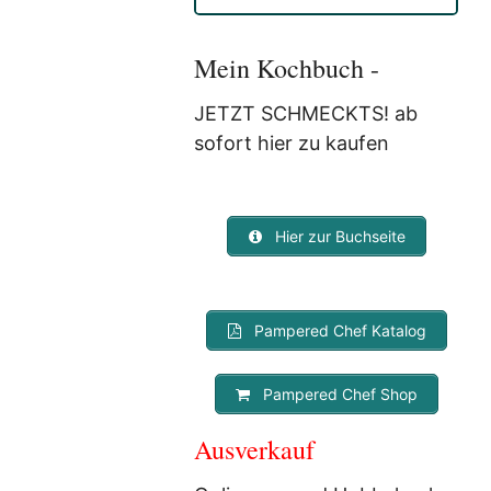
Anmeldung eine E-Mail, in der
Sie um die Bestätigung
gebeten werden.
Mein Kochbuch -
Mit der Nutzung dieses
Dienstes erklärst Du Dich mit
JETZT SCHMECKTS! ab
der Speicherung und
sofort hier zu kaufen
Verarbeitung Deiner Daten
durch Myfoodstory
einverstanden. Deine Daten
werden
NICHT
an Dritte
Hier zur Buchseite
weitergegeben und dienen nur
für diesen Service!
Pampered Chef Katalog
Pampered Chef Shop
Ausverkauf