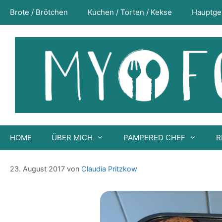
Zum
Brote / Brötchen
Kuchen / Torten / Kekse
Hauptge
Inhalt
springen
HOME
ÜBER MICH
PAMPERED CHEF
R
Chocolate Brownie Cheesecake in de
23. August 2017
von
Claudia Pritzkow