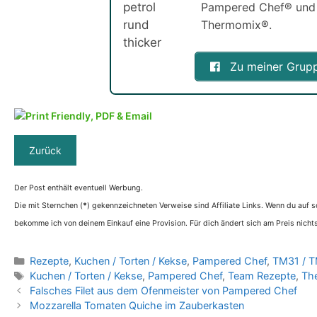
Pampered Chef® und
Thermomix®.
Zu meiner Grup
Der Post enthält eventuell Werbung.
Die mit Sternchen (
*
) gekennzeichneten Verweise sind Affiliate Links. Wenn du auf so
bekomme ich von deinem Einkauf eine Provision. Für dich ändert sich am Preis nichts
Kategorien
Rezepte
,
Kuchen / Torten / Kekse
,
Pampered Chef
,
TM31 / T
Schlagwörter
Kuchen / Torten / Kekse
,
Pampered Chef
,
Team Rezepte
,
Th
Falsches Filet aus dem Ofenmeister von Pampered Chef
Mozzarella Tomaten Quiche im Zauberkasten