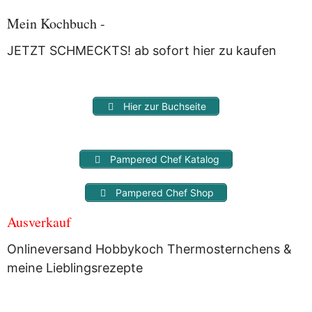
Mit der Nutzung dieses Dienstes erklärst Du Dich mit der
Speicherung und Verarbeitung Deiner Daten durch
Mein Kochbuch -
Myfoodstory einverstanden. Deine Daten werden
NICHT
an
Dritte weitergegeben und dienen nur für diesen Service!
JETZT SCHMECKTS! ab sofort hier zu kaufen
Hier zur Buchseite
Pampered Chef Katalog
Pampered Chef Shop
Ausverkauf
Onlineversand Hobbykoch Thermosternchens &
meine Lieblingsrezepte