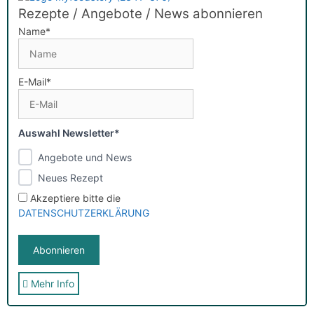
Rezepte / Angebote / News abonnieren
Name*
E-Mail*
Auswahl Newsletter*
Angebote und News
Neues Rezept
Akzeptiere bitte die
DATENSCHUTZERKLÄRUNG
Mehr Info
Sie erhalten nach der Anmeldung eine E-Mail, in der Sie um
die Bestätigung gebeten werden.