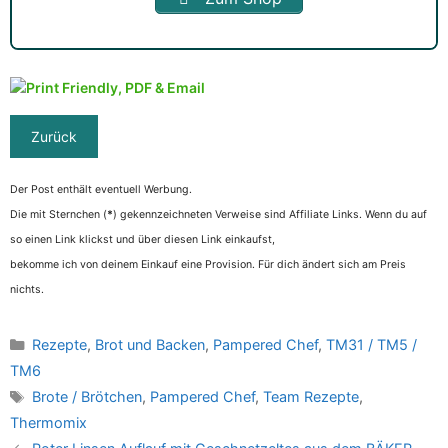
Der Post enthält eventuell Werbung.
Die mit Sternchen (
*
) gekennzeichneten Verweise sind Affiliate Links. Wenn du auf
so einen Link klickst und über diesen Link einkaufst,
bekomme ich von deinem Einkauf eine Provision. Für dich ändert sich am Preis
nichts.
Kategorien
Rezepte
,
Brot und Backen
,
Pampered Chef
,
TM31 / TM5 /
TM6
Schlagwörter
Brote / Brötchen
,
Pampered Chef
,
Team Rezepte
,
Thermomix