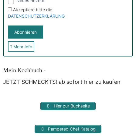
Neues Rezept
Akzeptiere bitte die
DATENSCHUTZERKLÄRUNG
Mehr Info
Sie erhalten nach der Anmeldung eine E-Mail, in der Sie um
die Bestätigung gebeten werden.
Mit der Nutzung dieses Dienstes erklärst Du Dich mit der
Speicherung und Verarbeitung Deiner Daten durch
Mein Kochbuch -
Myfoodstory einverstanden. Deine Daten werden
NICHT
an
Dritte weitergegeben und dienen nur für diesen Service!
JETZT SCHMECKTS! ab sofort hier zu kaufen
Hier zur Buchseite
Pampered Chef Katalog