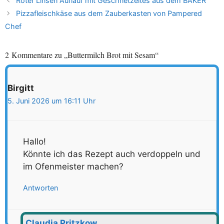
Roter Linsen Auflauf mit Geschnetzeltes aus dem BÄKER
Pizzafleischkäse aus dem Zauberkasten von Pampered
Chef
2 Kommentare zu „Buttermilch Brot mit Sesam“
Birgitt
5. Juni 2026 um 16:11 Uhr
Hallo!
Könnte ich das Rezept auch verdoppeln und
im Ofenmeister machen?
Antworten
Claudia Pritzkow