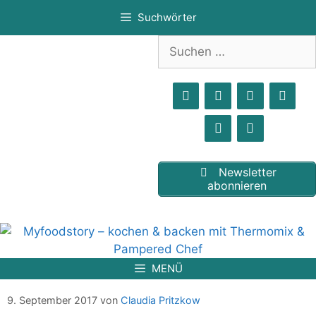
Zum
Suchwörter
Inhalt
springen
Suchen
nach:
Newsletter
abonnieren
MENÜ
Buttermilch Brot mit Sesam
9. September 2017
von
Claudia Pritzkow