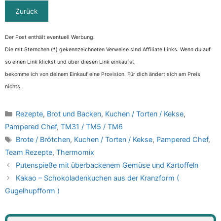
Der Post enthält eventuell Werbung.
Die mit Sternchen (
*
) gekennzeichneten Verweise sind Affiliate Links. Wenn du auf
so einen Link klickst und über diesen Link einkaufst,
bekomme ich von deinem Einkauf eine Provision. Für dich ändert sich am Preis
nichts.
Kategorien
Rezepte
,
Brot und Backen
,
Kuchen / Torten / Kekse
,
Pampered Chef
,
TM31 / TM5 / TM6
Schlagwörter
Brote / Brötchen
,
Kuchen / Torten / Kekse
,
Pampered Chef
,
Team Rezepte
,
Thermomix
Putenspieße mit überbackenem Gemüse und Kartoffeln
Kakao – Schokoladenkuchen aus der Kranzform (
Gugelhupfform )