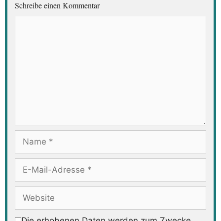
Schreibe einen Kommentar
Kommentar
Name
E-
Mail-
Adresse
Website
Die erhobenen Daten werden zum Zwecke