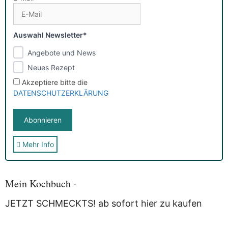
Auswahl Newsletter*
Angebote und News
Neues Rezept
Akzeptiere bitte die
DATENSCHUTZERKLÄRUNG
Mehr Info
Sie erhalten nach der Anmeldung eine E-Mail, in der Sie um
die Bestätigung gebeten werden.
Mit der Nutzung dieses Dienstes erklärst Du Dich mit der
Speicherung und Verarbeitung Deiner Daten durch
Mein Kochbuch -
Myfoodstory einverstanden. Deine Daten werden
NICHT
an
Dritte weitergegeben und dienen nur für diesen Service!
JETZT SCHMECKTS! ab sofort hier zu kaufen