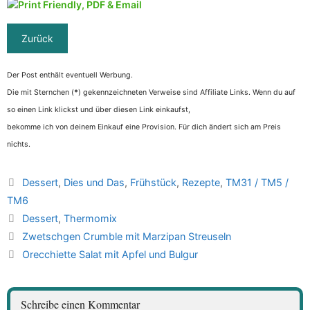
Der Post enthält eventuell Werbung.
Die mit Sternchen (
*
) gekennzeichneten Verweise sind Affiliate Links. Wenn du auf
so einen Link klickst und über diesen Link einkaufst,
bekomme ich von deinem Einkauf eine Provision. Für dich ändert sich am Preis
nichts.
Kategorien
Dessert
,
Dies und Das
,
Frühstück
,
Rezepte
,
TM31 / TM5 /
TM6
Schlagwörter
Dessert
,
Thermomix
Zwetschgen Crumble mit Marzipan Streuseln
Orecchiette Salat mit Apfel und Bulgur
Schreibe einen Kommentar