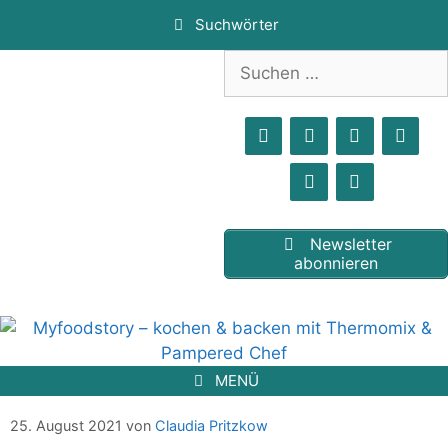
Zum
Suchwörter
Inhalt
springen
Suchen
nach:
Newsletter
abonnieren
MENÜ
Süße Milchnudeln / Milchsuppe
25. August 2021
von
Claudia Pritzkow