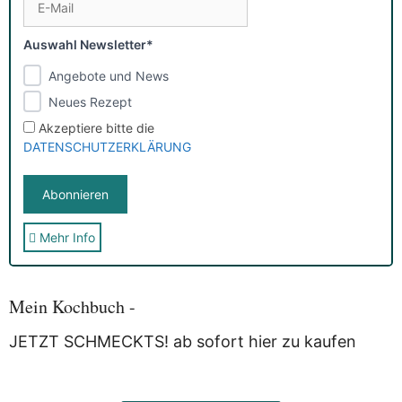
Auswahl Newsletter*
Angebote und News
Neues Rezept
Akzeptiere bitte die
DATENSCHUTZERKLÄRUNG
Mehr Info
Sie erhalten nach der Anmeldung eine E-Mail, in der Sie um
die Bestätigung gebeten werden.
Mit der Nutzung dieses Dienstes erklärst Du Dich mit der
Speicherung und Verarbeitung Deiner Daten durch
Mein Kochbuch -
Myfoodstory einverstanden. Deine Daten werden
NICHT
an
Dritte weitergegeben und dienen nur für diesen Service!
JETZT SCHMECKTS! ab sofort hier zu kaufen