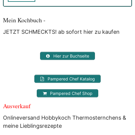
die Bestätigung gebeten werden.
Mit der Nutzung dieses Dienstes erklärst Du Dich mit der
Speicherung und Verarbeitung Deiner Daten durch
Mein Kochbuch -
Myfoodstory einverstanden. Deine Daten werden
NICHT
an
Dritte weitergegeben und dienen nur für diesen Service!
JETZT SCHMECKTS! ab sofort hier zu kaufen
Hier zur Buchseite
Pampered Chef Katalog
Pampered Chef Shop
Ausverkauf
Onlineversand Hobbykoch Thermosternchens &
meine Lieblingsrezepte