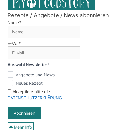
Rezepte / Angebote / News abonnieren
Name*
E-Mail*
Auswahl Newsletter*
Angebote und News
Neues Rezept
Akzeptiere bitte die
DATENSCHUTZERKLÄRUNG
Mehr Info
Sie erhalten nach der Anmeldung eine E-Mail, in der Sie um