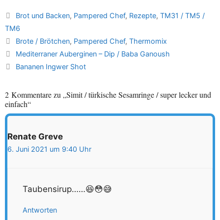
Kategorien
Brot und Backen
,
Pampered Chef
,
Rezepte
,
TM31 / TM5 /
TM6
Schlagwörter
Brote / Brötchen
,
Pampered Chef
,
Thermomix
Mediterraner Auberginen – Dip / Baba Ganoush
Bananen Ingwer Shot
2 Kommentare zu „Simit / türkische Sesamringe / super lecker und
einfach“
Renate Greve
6. Juni 2021 um 9:40 Uhr
Taubensirup……😆😳😅
Antworten