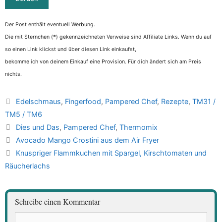
Der Post enthält eventuell Werbung.
Die mit Sternchen (
*
) gekennzeichneten Verweise sind Affiliate Links. Wenn du auf
so einen Link klickst und über diesen Link einkaufst,
bekomme ich von deinem Einkauf eine Provision. Für dich ändert sich am Preis
nichts.
Kategorien
Edelschmaus
,
Fingerfood
,
Pampered Chef
,
Rezepte
,
TM31 /
TM5 / TM6
Schlagwörter
Dies und Das
,
Pampered Chef
,
Thermomix
Avocado Mango Crostini aus dem Air Fryer
Knuspriger Flammkuchen mit Spargel, Kirschtomaten und
Räucherlachs
Schreibe einen Kommentar
Kommentar