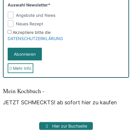
Auswahl Newsletter*
Angebote und News
Neues Rezept
Akzeptiere bitte die
DATENSCHUTZERKLÄRUNG
Mehr Info
Sie erhalten nach der Anmeldung eine E-Mail, in der Sie um
die Bestätigung gebeten werden.
Mit der Nutzung dieses Dienstes erklärst Du Dich mit der
Speicherung und Verarbeitung Deiner Daten durch
Mein Kochbuch -
Myfoodstory einverstanden. Deine Daten werden
NICHT
an
Dritte weitergegeben und dienen nur für diesen Service!
JETZT SCHMECKTS! ab sofort hier zu kaufen
Hier zur Buchseite