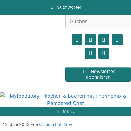
Zum
Suchwörter
Inhalt
springen
Suchen
nach:
Newsletter
abonnieren
MENÜ
Käsefüsse
12. Juni 2022
von
Claudia Pritzkow