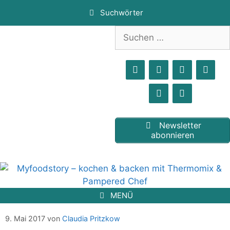
Zum
Suchwörter
Inhalt
springen
Suchen
nach:
Newsletter
abonnieren
MENÜ
Gänsekeulen aus dem Ofenmeister
9. Mai 2017
von
Claudia Pritzkow