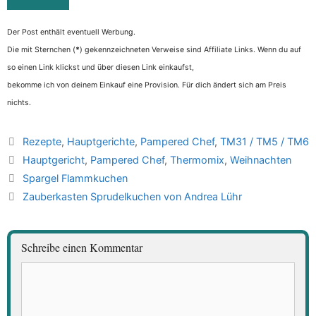
Der Post enthält eventuell Werbung.
Die mit Sternchen (
*
) gekennzeichneten Verweise sind Affiliate Links. Wenn du auf
so einen Link klickst und über diesen Link einkaufst,
bekomme ich von deinem Einkauf eine Provision. Für dich ändert sich am Preis
nichts.
Kategorien
Rezepte
,
Hauptgerichte
,
Pampered Chef
,
TM31 / TM5 / TM6
Schlagwörter
Hauptgericht
,
Pampered Chef
,
Thermomix
,
Weihnachten
Spargel Flammkuchen
Zauberkasten Sprudelkuchen von Andrea Lühr
Schreibe einen Kommentar
Kommentar