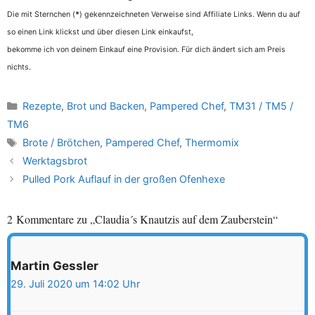
Die mit Sternchen (
*
) gekennzeichneten Verweise sind Affiliate Links. Wenn du auf
so einen Link klickst und über diesen Link einkaufst,
bekomme ich von deinem Einkauf eine Provision. Für dich ändert sich am Preis
nichts.
Kategorien
Rezepte
,
Brot und Backen
,
Pampered Chef
,
TM31 / TM5 /
TM6
Schlagwörter
Brote / Brötchen
,
Pampered Chef
,
Thermomix
Werktagsbrot
Pulled Pork Auflauf in der großen Ofenhexe
2 Kommentare zu „Claudia´s Knautzis auf dem Zauberstein“
Martin Gessler
29. Juli 2020 um 14:02 Uhr