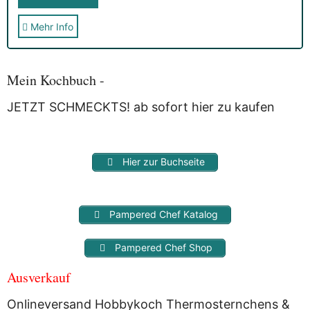
Mehr Info
Sie erhalten nach der Anmeldung eine E-Mail, in der Sie um
die Bestätigung gebeten werden.
Mit der Nutzung dieses Dienstes erklärst Du Dich mit der
Speicherung und Verarbeitung Deiner Daten durch
Mein Kochbuch -
Myfoodstory einverstanden. Deine Daten werden
NICHT
an
Dritte weitergegeben und dienen nur für diesen Service!
JETZT SCHMECKTS! ab sofort hier zu kaufen
Hier zur Buchseite
Pampered Chef Katalog
Pampered Chef Shop
Ausverkauf
Onlineversand Hobbykoch Thermosternchens &