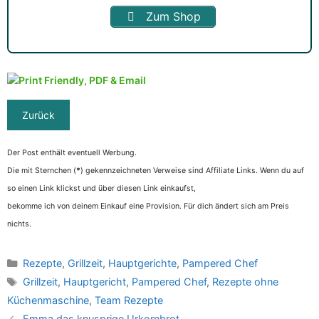
Zum Shop
Der Post enthält eventuell Werbung.
Die mit Sternchen (
*
) gekennzeichneten Verweise sind Affiliate Links. Wenn du auf
so einen Link klickst und über diesen Link einkaufst,
bekomme ich von deinem Einkauf eine Provision. Für dich ändert sich am Preis
nichts.
Kategorien
Rezepte
,
Grillzeit
,
Hauptgerichte
,
Pampered Chef
Schlagwörter
Grillzeit
,
Hauptgericht
,
Pampered Chef
,
Rezepte ohne
Küchenmaschine
,
Team Rezepte
Emma das knusprige Urkornbrot