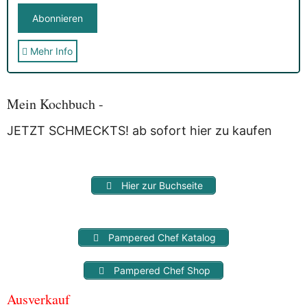
Mehr Info
Sie erhalten nach der Anmeldung eine E-Mail, in der Sie um
die Bestätigung gebeten werden.
Mit der Nutzung dieses Dienstes erklärst Du Dich mit der
Speicherung und Verarbeitung Deiner Daten durch
Mein Kochbuch -
Myfoodstory einverstanden. Deine Daten werden
NICHT
an
Dritte weitergegeben und dienen nur für diesen Service!
JETZT SCHMECKTS! ab sofort hier zu kaufen
Hier zur Buchseite
Pampered Chef Katalog
Pampered Chef Shop
Ausverkauf