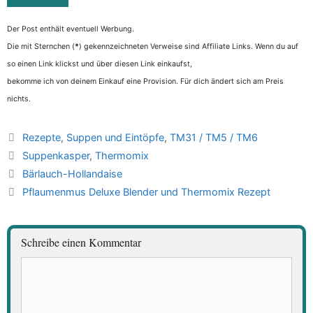
Der Post enthält eventuell Werbung.
Die mit Sternchen (
*
) gekennzeichneten Verweise sind Affiliate Links. Wenn du auf
so einen Link klickst und über diesen Link einkaufst,
bekomme ich von deinem Einkauf eine Provision. Für dich ändert sich am Preis
nichts.
Kategorien
Rezepte
,
Suppen und Eintöpfe
,
TM31 / TM5 / TM6
Schlagwörter
Suppenkasper
,
Thermomix
Bärlauch-Hollandaise
Pflaumenmus Deluxe Blender und Thermomix Rezept
Schreibe einen Kommentar
Kommentar