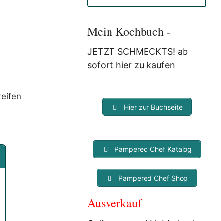
Anmeldung eine E-Mail, in der
Sie um die Bestätigung
gebeten werden.
Mein Kochbuch -
Mit der Nutzung dieses
Dienstes erklärst Du Dich mit
JETZT SCHMECKTS! ab
der Speicherung und
sofort hier zu kaufen
Verarbeitung Deiner Daten
durch Myfoodstory
einverstanden. Deine Daten
reifen
werden
NICHT
an Dritte
Hier zur Buchseite
weitergegeben und dienen nur
für diesen Service!
Pampered Chef Katalog
Pampered Chef Shop
Ausverkauf