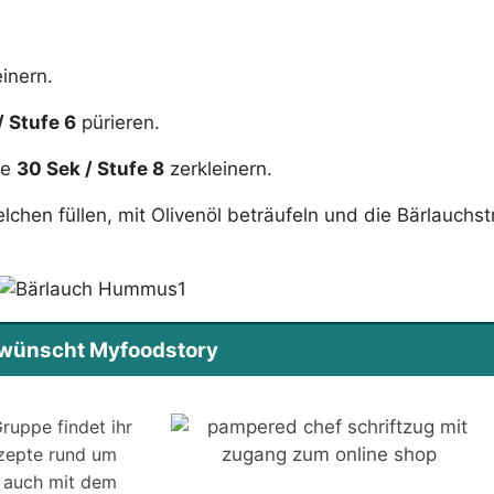
inern.
/ Stufe 6
pürieren.
re
30 Sek / Stufe 8
zerkleinern.
hen füllen, mit Olivenöl beträufeln und die Bärlauchst
s wünscht Myfoodstory
ruppe findet ihr
ezepte rund um
 auch mit dem