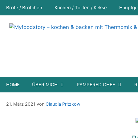
Zum
Brote / Brötchen
Kuchen / Torten / Kekse
Hauptge
Inhalt
springen
HOME
ÜBER MICH
PAMPERED CHEF
R
Bärlauch Hummus
21. März 2021
von
Claudia Pritzkow