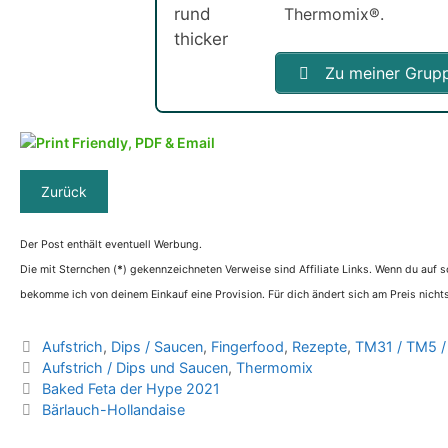
Thermomix®.
Zu meiner Grup
Der Post enthält eventuell Werbung.
Die mit Sternchen (
*
) gekennzeichneten Verweise sind Affiliate Links. Wenn du auf so
bekomme ich von deinem Einkauf eine Provision. Für dich ändert sich am Preis nichts
Kategorien
Aufstrich
,
Dips / Saucen
,
Fingerfood
,
Rezepte
,
TM31 / TM5 
Schlagwörter
Aufstrich / Dips und Saucen
,
Thermomix
Baked Feta der Hype 2021
Bärlauch-Hollandaise