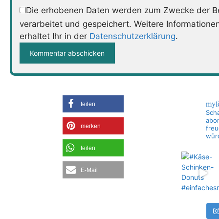
Die erhobenen Daten werden zum Zwecke der Be
verarbeitet und gespeichert. Weitere Informatione
erhaltet Ihr in der
Datenschutzerklärung
.
myf
teilen
Scha
abon
merken
freu
wür
teilen
E-Mail