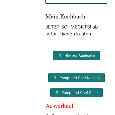
Anmeldung eine E-Mail, in der
Sie um die Bestätigung
gebeten werden.
Mein Kochbuch -
Mit der Nutzung dieses
Dienstes erklärst Du Dich mit
JETZT SCHMECKTS! ab
der Speicherung und
sofort hier zu kaufen
Verarbeitung Deiner Daten
durch Myfoodstory
einverstanden. Deine Daten
werden
NICHT
an Dritte
Hier zur Buchseite
weitergegeben und dienen nur
für diesen Service!
Pampered Chef Katalog
Pampered Chef Shop
Ausverkauf