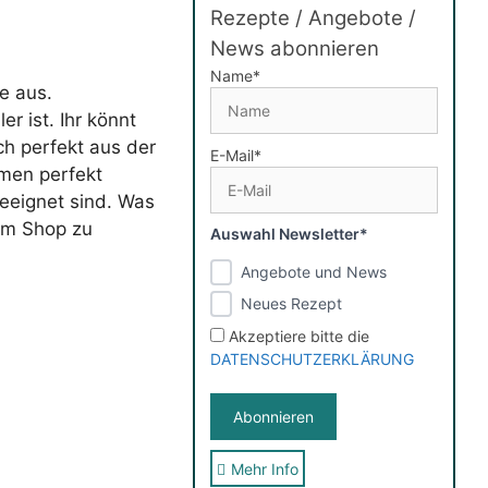
Rezepte / Angebote /
News abonnieren
Name*
e aus.
er ist. Ihr könnt
ch perfekt aus der
E-Mail*
rmen perfekt
geeignet sind. Was
nem Shop zu
Auswahl Newsletter*
Angebote und News
Neues Rezept
Akzeptiere bitte die
DATENSCHUTZERKLÄRUNG
Mehr Info
Sie erhalten nach der