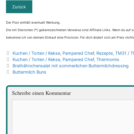
Der Post enthält eventuell Werbung.
Die mit Sternchen (
*
) gekennzeichneten Verweise sind Affiliate Links. Wenn du auf so
bekomme ich von deinem Einkauf eine Provision. Für dich ändert sich am Preis nichts
Kategorien
Kuchen / Torten / Kekse
,
Pampered Chef
,
Rezepte
,
TM31 / T
Schlagwörter
Kuchen / Torten / Kekse
,
Pampered Chef
,
Thermomix
Brathähnchensalat mit sommerlichen Buttermilchdressing
Buttermilch Buns
Schreibe einen Kommentar
Kommentar