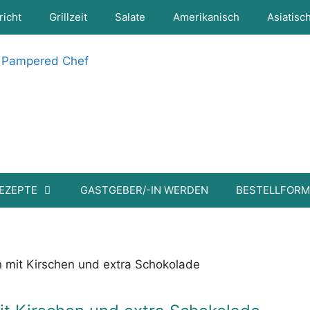
richt
Grillzeit
Salate
Amerikanisch
Asiatisc
EZEPTE
GASTGEBER/-IN WERDEN
BESTELLFOR
ra Schokolade