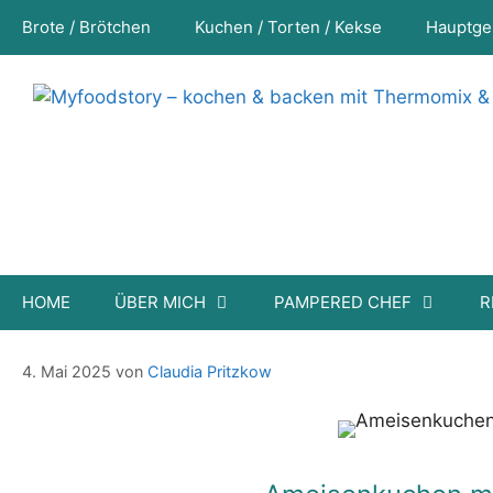
Zum
Brote / Brötchen
Kuchen / Torten / Kekse
Hauptge
Inhalt
springen
HOME
ÜBER MICH
PAMPERED CHEF
R
Ameisenkuchen mit Kirschen und ext
4. Mai 2025
von
Claudia Pritzkow