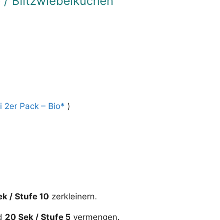
 / Blitzwiebelkuchen
i 2er Pack – Bio
)
ek / Stufe 10
zerkleinern.
nd
20 Sek / Stufe 5
vermengen.