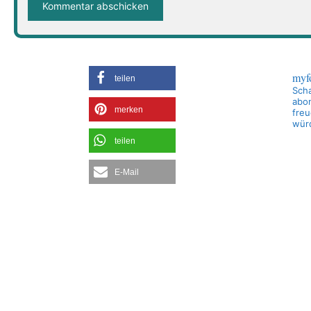
myf
teilen
Scha
abon
merken
freu
wür
teilen
E-Mail