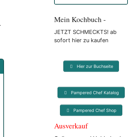
Anmeldung eine E-Mail, in der
Sie um die Bestätigung
gebeten werden.
Mein Kochbuch -
Mit der Nutzung dieses
.
Dienstes erklärst Du Dich mit
JETZT SCHMECKTS! ab
der Speicherung und
sofort hier zu kaufen
Verarbeitung Deiner Daten
durch Myfoodstory
einverstanden. Deine Daten
werden
NICHT
an Dritte
Hier zur Buchseite
weitergegeben und dienen nur
für diesen Service!
Pampered Chef Katalog
Pampered Chef Shop
Ausverkauf