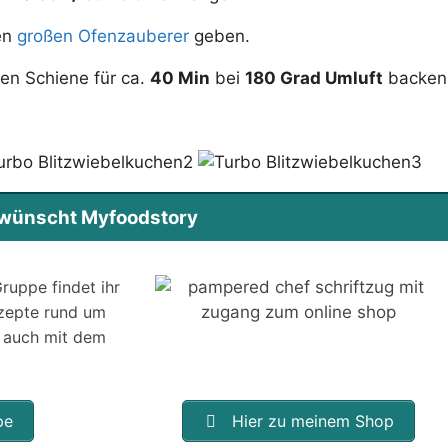
en
großen Ofenzauberer
geben.
en Schiene für ca.
40 Min
bei
180 Grad Umluft
backen
s wünscht Myfoodstory
ruppe findet ihr
ezepte rund um
 auch mit dem
pe
Hier zu meinem Shop