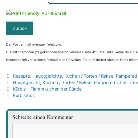
Der Post enthält eventuell Werbung.
Die mit Sternchen (
*
) gekennzeichneten Verweise sind Affiliate Links. Wenn du auf so
bekomme ich von deinem Einkauf eine Provision. Für dich ändert sich am Preis nichts
Kategorien
Rezepte
,
Hauptgerichte
,
Kuchen / Torten / Kekse
,
Pampered
Schlagwörter
Hauptgericht
,
Kuchen / Torten / Kekse
,
Pampered Chef
,
The
Kürbis – Flammkuchen der Sünde
Kürbismus
Schreibe einen Kommentar
Kommentar