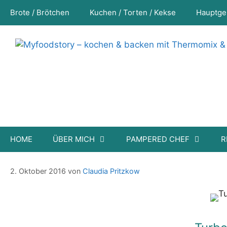
Zum
Brote / Brötchen
Kuchen / Torten / Kekse
Hauptge
Inhalt
springen
HOME
ÜBER MICH
PAMPERED CHEF
R
Turbo / Blitzwiebelkuchen
2. Oktober 2016
von
Claudia Pritzkow