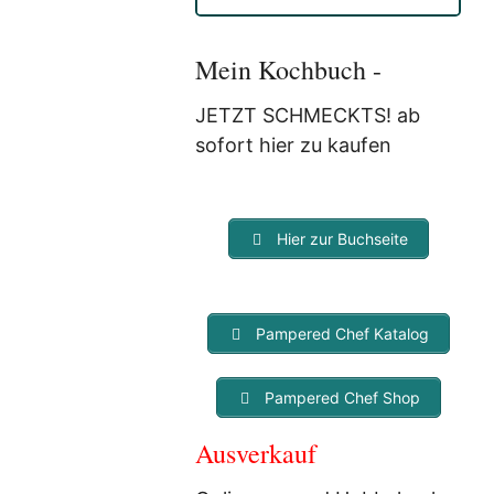
Anmeldung eine E-Mail, in der
Sie um die Bestätigung
gebeten werden.
Mein Kochbuch -
Mit der Nutzung dieses
Dienstes erklärst Du Dich mit
JETZT SCHMECKTS! ab
der Speicherung und
sofort hier zu kaufen
Verarbeitung Deiner Daten
durch Myfoodstory
einverstanden. Deine Daten
werden
NICHT
an Dritte
Hier zur Buchseite
weitergegeben und dienen nur
für diesen Service!
Pampered Chef Katalog
Pampered Chef Shop
Ausverkauf