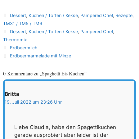
Kategorien
Dessert
,
Kuchen / Torten / Kekse
,
Pampered Chef
,
Rezepte
,
TM31 / TM5 / TM6
Schlagwörter
Dessert
,
Kuchen / Torten / Kekse
,
Pampered Chef
,
Thermomix
Erdbeermilch
Erdbeermarmelade mit Minze
0 Kommentare zu „Spaghetti Eis Kuchen“
Britta
19. Juli 2022 um 23:26 Uhr
Liebe Claudia, habe den Spagettikuchen
gerade ausprobiert aber leider ist der