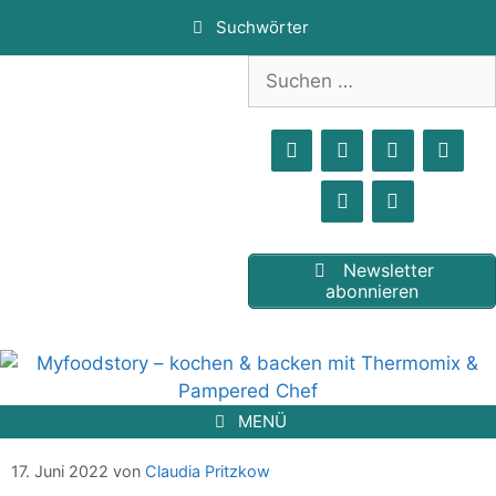
Zum
Suchwörter
Inhalt
springen
Suchen
nach:
Newsletter
abonnieren
MENÜ
Spaghetti Eis Kuchen
17. Juni 2022
von
Claudia Pritzkow