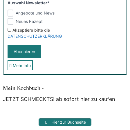
Auswahl Newsletter*
Angebote und News
Neues Rezept
Akzeptiere bitte die
DATENSCHUTZERKLÄRUNG
Mehr Info
Sie erhalten nach der Anmeldung eine E-Mail, in der Sie um
die Bestätigung gebeten werden.
Mit der Nutzung dieses Dienstes erklärst Du Dich mit der
Speicherung und Verarbeitung Deiner Daten durch
Mein Kochbuch -
Myfoodstory einverstanden. Deine Daten werden
NICHT
an
Dritte weitergegeben und dienen nur für diesen Service!
JETZT SCHMECKTS! ab sofort hier zu kaufen
Hier zur Buchseite