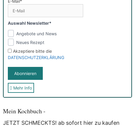
E-Mail*
Auswahl Newsletter*
Angebote und News
Neues Rezept
Akzeptiere bitte die
DATENSCHUTZERKLÄRUNG
Mehr Info
Sie erhalten nach der Anmeldung eine E-Mail, in der Sie um
die Bestätigung gebeten werden.
Mit der Nutzung dieses Dienstes erklärst Du Dich mit der
Speicherung und Verarbeitung Deiner Daten durch
Mein Kochbuch -
Myfoodstory einverstanden. Deine Daten werden
NICHT
an
Dritte weitergegeben und dienen nur für diesen Service!
JETZT SCHMECKTS! ab sofort hier zu kaufen