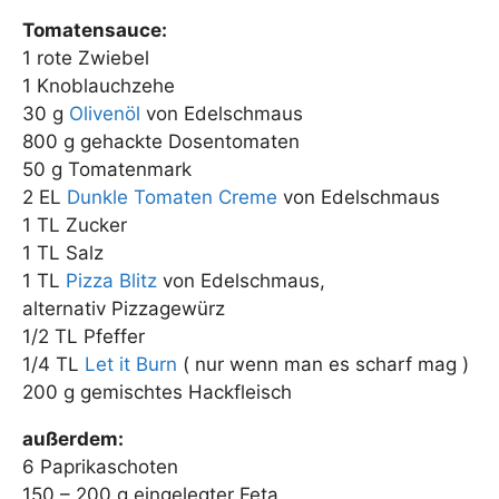
Tomatensauce:
1 rote Zwiebel
1 Knoblauchzehe
30 g
Olivenöl
von Edelschmaus
800 g gehackte Dosentomaten
50 g Tomatenmark
2 EL
Dunkle Tomaten Creme
von Edelschmaus
1 TL Zucker
1 TL Salz
1 TL
Pizza Blitz
von Edelschmaus,
alternativ Pizzagewürz
1/2 TL Pfeffer
1/4 TL
Let it Burn
( nur wenn man es scharf mag )
200 g gemischtes Hackfleisch
außerdem:
6 Paprikaschoten
150 – 200 g eingelegter Feta