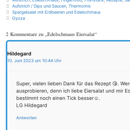
Schlagwörter
Aufstrich / Dips und Saucen
,
Thermomix
Spargelsalat mit Erdbeeren und Edelschmaus
Gyoza
2 Kommentare zu „Edelschmaus Eiersalat“
Hildegard
10. Juni 2023 um 10:44 Uhr
Super, vielen lieben Dank für das Rezept 😘. We
ausprobieren, denn ich liebe Eiersalat und mir E
bestimmt noch einen Tick besser☺️.
LG Hildegard
Antworten