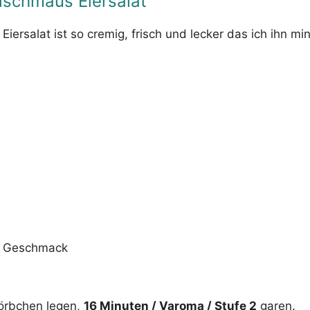
lschmaus Eiersalat
 Eiersalat ist so cremig, frisch und lecker das ich ihn m
n Geschmack
körbchen legen,
16 Minuten / Varoma / Stufe 2
garen.