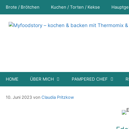
Zum
Brote / Brötchen
Kuchen / Torten / Kekse
Hauptge
Inhalt
springen
HOME
ÜBER MICH
PAMPERED CHEF
R
Edelschmaus Eiersalat
10. Juni 2023
von
Claudia Pritzkow