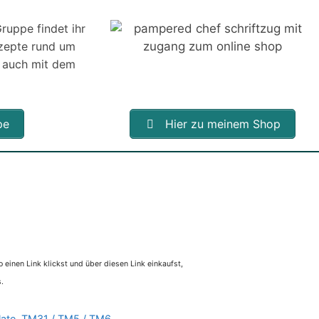
ruppe findet ihr
ezepte rund um
 auch mit dem
pe
Hier zu meinem Shop
 einen Link klickst und über diesen Link einkaufst,
.
late
,
TM31 / TM5 / TM6