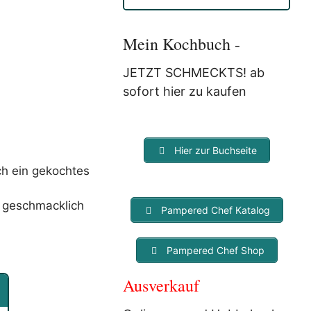
Anmeldung eine E-Mail, in der
Sie um die Bestätigung
gebeten werden.
Mein Kochbuch -
Mit der Nutzung dieses
Dienstes erklärst Du Dich mit
JETZT SCHMECKTS! ab
der Speicherung und
sofort hier zu kaufen
Verarbeitung Deiner Daten
durch Myfoodstory
einverstanden. Deine Daten
werden
NICHT
an Dritte
Hier zur Buchseite
weitergegeben und dienen nur
für diesen Service!
ch ein gekochtes
r geschmacklich
Pampered Chef Katalog
Pampered Chef Shop
Ausverkauf