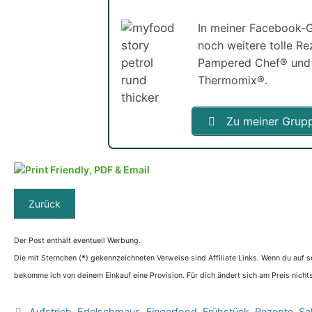
In meiner Facebook-G
noch weitere tolle R
Pampered Chef® und
Thermomix®.
Zu meiner Grup
Der Post enthält eventuell Werbung.
Die mit Sternchen (
*
) gekennzeichneten Verweise sind Affiliate Links. Wenn du auf so
bekomme ich von deinem Einkauf eine Provision. Für dich ändert sich am Preis nichts
Kategorien
Aufstrich
,
Edelschmaus
,
Fingerfood
,
Frühstück
,
Rezepte
,
Sa