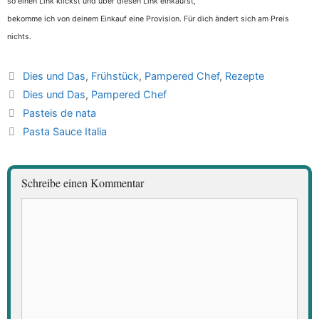
so einen Link klickst und über diesen Link einkaufst,
bekomme ich von deinem Einkauf eine Provision. Für dich ändert sich am Preis
nichts.
Kategorien
Dies und Das
,
Frühstück
,
Pampered Chef
,
Rezepte
Schlagwörter
Dies und Das
,
Pampered Chef
Pasteis de nata
Pasta Sauce Italia
Schreibe einen Kommentar
Kommentar