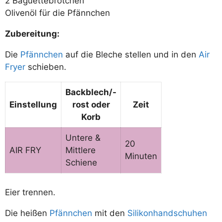
2 Baguettebrötchen
Olivenöl für die Pfännchen
Zubereitung:
Die
Pfännchen
auf die Bleche stellen und in den
Air
Fryer
schieben.
Backblech/-
Einstellung
rost
oder
Zeit
Korb
Untere &
20
AIR FRY
Mittlere
Minuten
Schiene
Eier trennen.
Die heißen
Pfännchen
mit den
Silikonhandschuhen