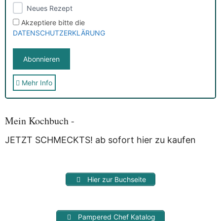
Neues Rezept
Akzeptiere bitte die
DATENSCHUTZERKLÄRUNG
Mehr Info
Sie erhalten nach der Anmeldung eine E-Mail, in der Sie um
die Bestätigung gebeten werden.
Mit der Nutzung dieses Dienstes erklärst Du Dich mit der
Speicherung und Verarbeitung Deiner Daten durch
Mein Kochbuch -
Myfoodstory einverstanden. Deine Daten werden
NICHT
an
Dritte weitergegeben und dienen nur für diesen Service!
JETZT SCHMECKTS! ab sofort hier zu kaufen
Hier zur Buchseite
Pampered Chef Katalog