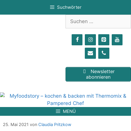
Zum
Suchwörter
Inhalt
springen
Suchen
nach:
Newsletter
abonnieren
MENÜ
Cornbread / Maisbrötchen
25. Mai 2021
von
Claudia Pritzkow