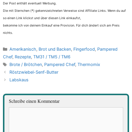
Der Post enthält eventuell Werbung.
Die mit Sternchen (
*
) gekennzeichneten Verweise sind Affiliate Links. Wenn du auf
so einen Link klickst und über diesen Link einkaufst,
bekomme ich von deinem Einkauf eine Provision. Für dich ändert sich am Preis
nichts.
Kategorien
Amerikanisch
,
Brot und Backen
,
Fingerfood
,
Pampered
Chef
,
Rezepte
,
TM31 / TM5 / TM6
Schlagwörter
Brote / Brötchen
,
Pampered Chef
,
Thermomix
Röstzwiebel-Senf-Butter
Labskaus
Schreibe einen Kommentar
Kommentar