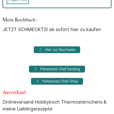
Sie erhalten nach der Anmeldung eine E-Mail, in der Sie um
die Bestätigung gebeten werden.
Mit der Nutzung dieses Dienstes erklärst Du Dich mit der
Speicherung und Verarbeitung Deiner Daten durch
Mein Kochbuch -
Myfoodstory einverstanden. Deine Daten werden
NICHT
an
Dritte weitergegeben und dienen nur für diesen Service!
JETZT SCHMECKTS! ab sofort hier zu kaufen
Hier zur Buchseite
Pampered Chef Katalog
Pampered Chef Shop
Ausverkauf
Onlineversand Hobbykoch Thermosternchens &
meine Lieblingsrezepte