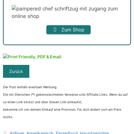
Zum Shop
Der Post enthält eventuell Werbung.
Die mit Sternchen (
*
) gekennzeichneten Verweise sind Affiliate Links. Wenn du auf
so einen Link klickst und über diesen Link einkaufst,
bekomme ich von deinem Einkauf eine Provision. Für dich ändert sich am Preis
nichts.
Kategorien
Airfryer
,
Amerikanisch
,
Fingerfood
,
Hauptgerichte
,