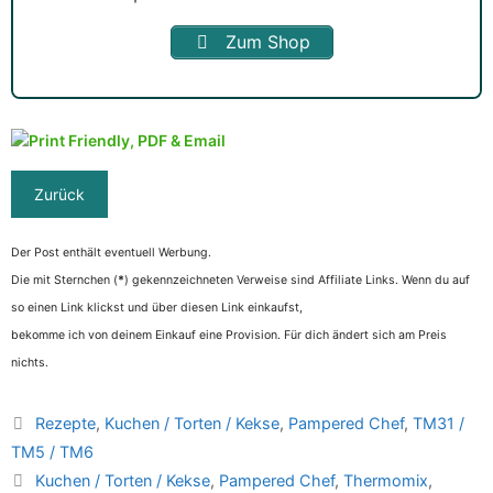
Zum Shop
Der Post enthält eventuell Werbung.
Die mit Sternchen (
*
) gekennzeichneten Verweise sind Affiliate Links. Wenn du auf
so einen Link klickst und über diesen Link einkaufst,
bekomme ich von deinem Einkauf eine Provision. Für dich ändert sich am Preis
nichts.
Kategorien
Rezepte
,
Kuchen / Torten / Kekse
,
Pampered Chef
,
TM31 /
TM5 / TM6
Schlagwörter
Kuchen / Torten / Kekse
,
Pampered Chef
,
Thermomix
,