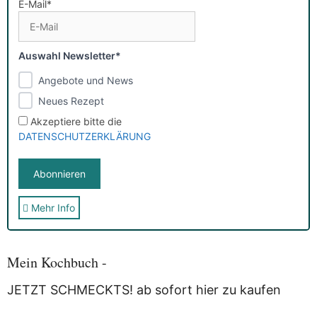
E-Mail*
Auswahl Newsletter*
Angebote und News
Neues Rezept
Akzeptiere bitte die
DATENSCHUTZERKLÄRUNG
Mehr Info
Sie erhalten nach der Anmeldung eine E-Mail, in der Sie um
die Bestätigung gebeten werden.
Mit der Nutzung dieses Dienstes erklärst Du Dich mit der
Speicherung und Verarbeitung Deiner Daten durch
Mein Kochbuch -
Myfoodstory einverstanden. Deine Daten werden
NICHT
an
Dritte weitergegeben und dienen nur für diesen Service!
JETZT SCHMECKTS! ab sofort hier zu kaufen