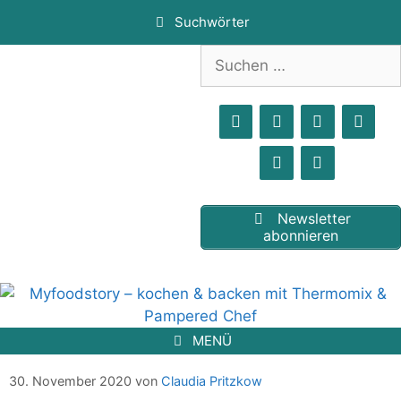
Zum
Suchwörter
Inhalt
springen
Suchen
nach:
Newsletter
abonnieren
MENÜ
Burgenländer Plätzchen
30. November 2020
von
Claudia Pritzkow