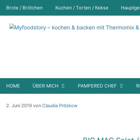
Zum
Brote / Brötchen
Kuchen / Torten / Kekse
Hauptge
Inhalt
springen
HOME
ÜBER MICH
PAMPERED CHEF
R
Bic Mäc Salat // Fussball Salat ( Schic
2. Juni 2019
von
Claudia Pritzkow