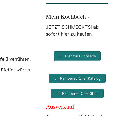
Anmeldung eine E-Mail, in der
Sie um die Bestätigung
gebeten werden.
Mein Kochbuch -
Mit der Nutzung dieses
Dienstes erklärst Du Dich mit
JETZT SCHMECKTS! ab
der Speicherung und
sofort hier zu kaufen
Verarbeitung Deiner Daten
durch Myfoodstory
einverstanden. Deine Daten
werden
NICHT
an Dritte
Hier zur Buchseite
weitergegeben und dienen nur
fe 3
verrühren.
für diesen Service!
 Pfeffer würzen.
Pampered Chef Katalog
Pampered Chef Shop
Ausverkauf