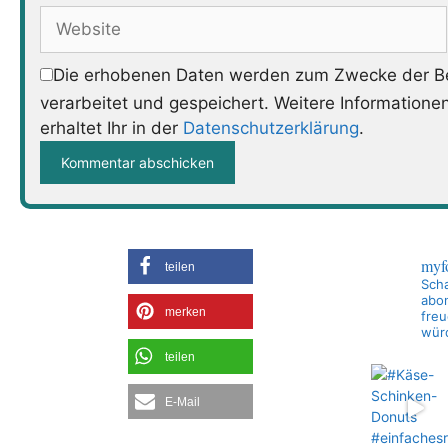
Adresse
Website
Die erhobenen Daten werden zum Zwecke der Be
verarbeitet und gespeichert. Weitere Informatione
erhaltet Ihr in der
Datenschutzerklärung
.
myf
teilen
Scha
abon
merken
freu
wür
teilen
E-Mail