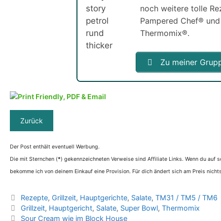
noch weitere tolle R
Pampered Chef® und
Thermomix®.
Zu meiner Grup
Der Post enthält eventuell Werbung.
Die mit Sternchen (
*
) gekennzeichneten Verweise sind Affiliate Links. Wenn du auf so
bekomme ich von deinem Einkauf eine Provision. Für dich ändert sich am Preis nichts
Kategorien
Rezepte
,
Grillzeit
,
Hauptgerichte
,
Salate
,
TM31 / TM5 / TM6
Schlagwörter
Grillzeit
,
Hauptgericht
,
Salate
,
Super Bowl
,
Thermomix
Sour Cream wie im Block House