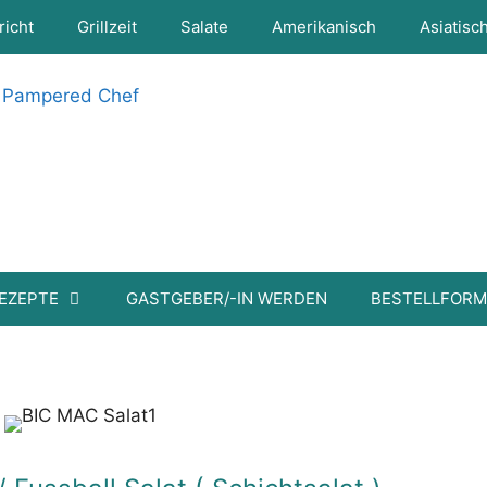
richt
Grillzeit
Salate
Amerikanisch
Asiatisc
EZEPTE
GASTGEBER/-IN WERDEN
BESTELLFOR
htsalat )