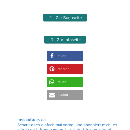
Zur Buchseite
Zur Infoseite
teilen
merken
teilen
E-Mail
myfoodstory.de
Schaut doch einfach mal vorbei und abonniert mich, es
würde mich freuen wenn Ihr mir dort folgen würdet.