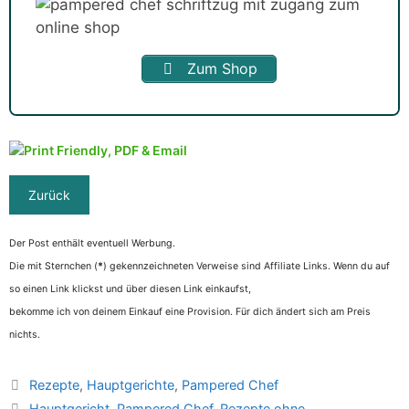
Zum Shop
Der Post enthält eventuell Werbung.
Die mit Sternchen (
*
) gekennzeichneten Verweise sind Affiliate Links. Wenn du auf
so einen Link klickst und über diesen Link einkaufst,
bekomme ich von deinem Einkauf eine Provision. Für dich ändert sich am Preis
nichts.
Kategorien
Rezepte
,
Hauptgerichte
,
Pampered Chef
Schlagwörter
Hauptgericht
,
Pampered Chef
,
Rezepte ohne