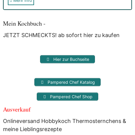
Mehr Info
Sie erhalten nach der Anmeldung eine E-Mail, in der Sie um
die Bestätigung gebeten werden.
Mit der Nutzung dieses Dienstes erklärst Du Dich mit der
Speicherung und Verarbeitung Deiner Daten durch
Mein Kochbuch -
Myfoodstory einverstanden. Deine Daten werden
NICHT
an
Dritte weitergegeben und dienen nur für diesen Service!
JETZT SCHMECKTS! ab sofort hier zu kaufen
Hier zur Buchseite
Pampered Chef Katalog
Pampered Chef Shop
Ausverkauf
Onlineversand Hobbykoch Thermosternchens &
meine Lieblingsrezepte