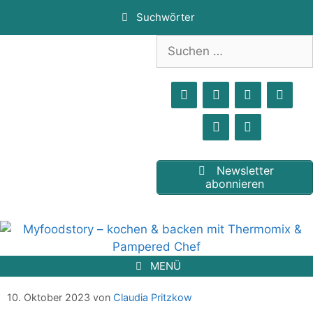
Zum
Suchwörter
Inhalt
springen
Suchen
nach:
Newsletter
abonnieren
MENÜ
Rinderschmorbraten mit Pflaumenmus
10. Oktober 2023
von
Claudia Pritzkow