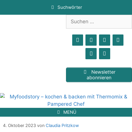
Zum
Suchwörter
Inhalt
springen
Suchen
nach:
Newsletter
abonnieren
MENÜ
4. Oktober 2023
von
Claudia Pritzkow