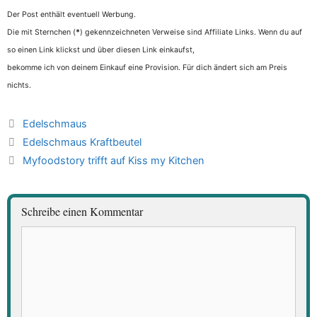
Der Post enthält eventuell Werbung.
Die mit Sternchen (
*
) gekennzeichneten Verweise sind Affiliate Links. Wenn du auf
so einen Link klickst und über diesen Link einkaufst,
bekomme ich von deinem Einkauf eine Provision. Für dich ändert sich am Preis
nichts.
Kategorien
Edelschmaus
Edelschmaus Kraftbeutel
Myfoodstory trifft auf Kiss my Kitchen
Schreibe einen Kommentar
Kommentar